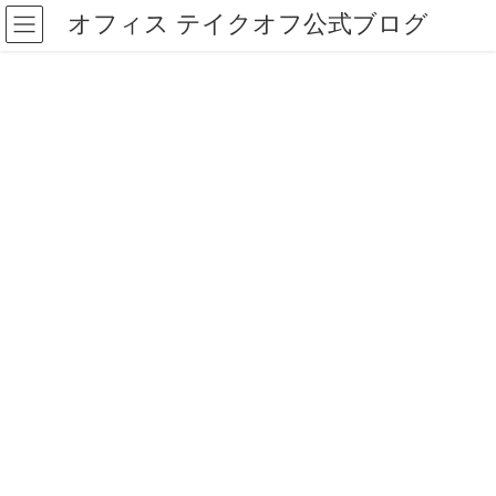
コ
ナ
オフィス テイクオフ公式ブログ
ン
ビ
テ
ゲ
ン
ー
ツ
シ
へ
ョ
ス
ン
キ
に
ッ
移
プ
動