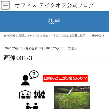
コ
ナ
オフィス テイクオフ公式ブログ
ン
ビ
テ
ゲ
ン
ー
投稿
ツ
シ
へ
ョ
ス
ン
HOME
新型コロナウイルス対策・小学生でも感じる素朴な疑問！
画像001-3
キ
に
ッ
移
プ
動
2020年5月5日
/ 最終更新日時 :
2020年5月5日
管理人
画像001-3