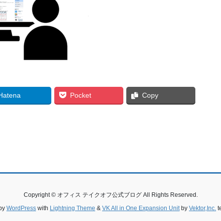
Hatena
Pocket
Copy
Copyright © オフィス テイクオフ公式ブログ All Rights Reserved.
by
WordPress
with
Lightning Theme
&
VK All in One Expansion Unit
by
Vektor,Inc.
t