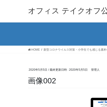
コ
ナ
ン
ビ
オフィス テイクオフ
テ
ゲ
ン
ー
ツ
シ
へ
ョ
ス
ン
キ
に
ッ
移
HOME
新型コロナウイルス対策・小学生でも感じる素朴
プ
動
2020年5月5日
/ 最終更新日時 :
2020年5月5日
管理人
画像002