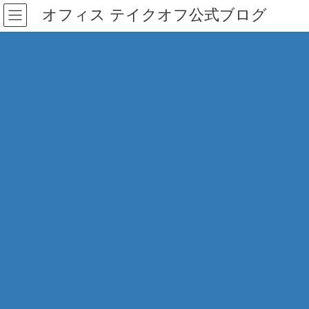
コ
ナ
オフィス テイクオフ公式ブログ
ン
ビ
テ
ゲ
ン
ー
ツ
シ
へ
ョ
ス
ン
キ
に
ッ
移
プ
動