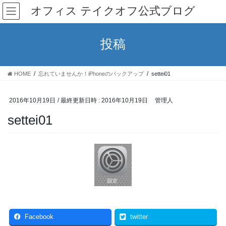
コ
ナ
オフィス テイクオフ公式ブログ
ン
ビ
テ
ゲ
ン
ー
投稿
ツ
シ
へ
ョ
ス
ン
HOME
忘れていませんか！iPhoneのバックアップ
settei01
キ
に
ッ
移
プ
動
2016年10月19日
/ 最終更新日時 :
2016年10月19日
管理人
settei01
Facebook
twitter