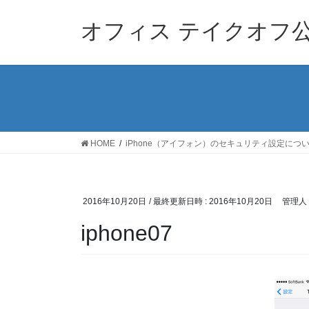
コ
ナ
ン
ビ
オフィス テイクオフ
テ
ゲ
ン
ー
ツ
シ
へ
ョ
ス
ン
キ
に
ッ
移
HOME
iPhone（アイフォン）のセキュリティ設定につ
プ
動
2016年10月20日
/ 最終更新日時 :
2016年10月20日
管理人
iphone07