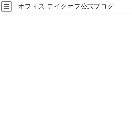
コ
ナ
オフィス テイクオフ公式ブログ
ン
ビ
テ
ゲ
ン
ー
ツ
シ
へ
ョ
ス
ン
キ
に
ッ
移
プ
動