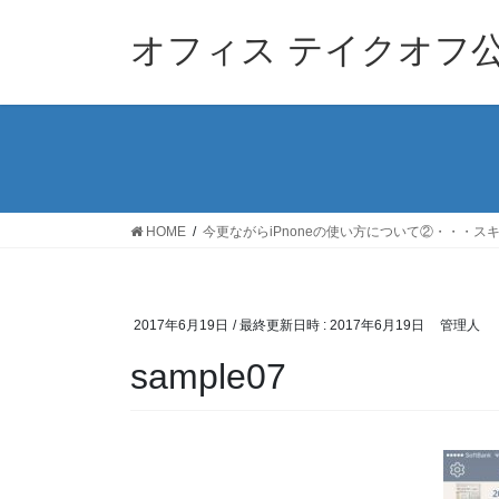
コ
ナ
ン
ビ
オフィス テイクオフ
テ
ゲ
ン
ー
ツ
シ
へ
ョ
ス
ン
キ
に
ッ
移
HOME
今更ながらiPnoneの使い方について②・・・
プ
動
2017年6月19日
/ 最終更新日時 :
2017年6月19日
管理人
sample07