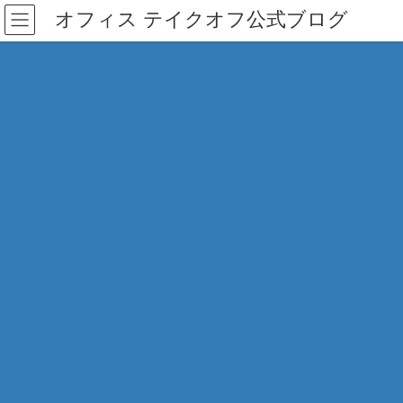
コ
ナ
オフィス テイクオフ公式ブログ
ン
ビ
テ
ゲ
ン
ー
ツ
シ
へ
ョ
ス
ン
キ
に
ッ
移
プ
動