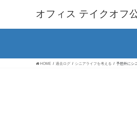
コ
ナ
ン
ビ
オフィス テイクオフ
テ
ゲ
ン
ー
ツ
シ
へ
ョ
ス
ン
キ
に
ッ
移
HOME
過去ログ
シニアライフを考える
予想外にシ
プ
動