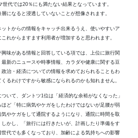
ネマ世代では20％にも満たない結果となっています。
齢層になると浸透していないことが想像されます。
ネットからの情報をキャッチ出来るうえ、使いやすいア
にこれからますます利用者が増加すると思われます。
が興味がある情報と回答している項では、上位に旅行関
、最新のニュースや時事情報、カラダや健康に関する豆
、政治・経済についての情報を求めておられることもわ
てくるわけですから敏感になられるのかも知れません。
について、ダントツ1位は「経済的な余裕がなくなった」
るほど「特に病気やケガをしたわけではないが足腰が弱
病気やケガをして通院するようになり、通院に時間を取
。しかし、「旅行には行きたいが、計画したり準備をす
階世代でも多くなっており、加齢による気持ちへの影響