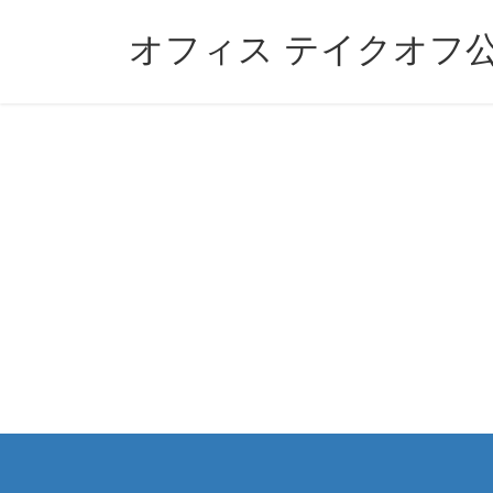
コ
ナ
ン
ビ
オフィス テイクオフ
テ
ゲ
ン
ー
ツ
シ
へ
ョ
ス
ン
キ
に
ッ
移
プ
動