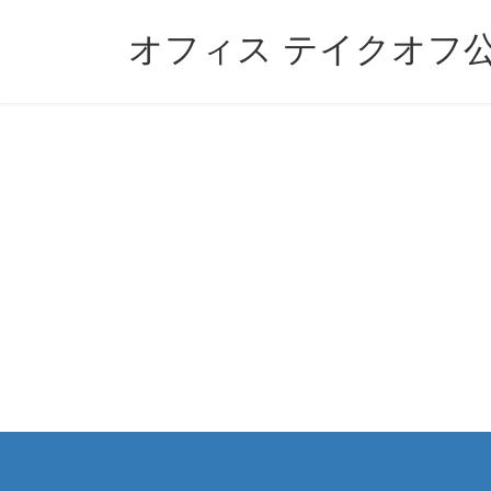
コ
ナ
ン
ビ
オフィス テイクオフ
テ
ゲ
ン
ー
ツ
シ
へ
ョ
ス
ン
キ
に
ッ
移
プ
動