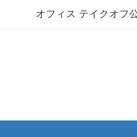
コ
ナ
ン
ビ
オフィス テイクオフ
テ
ゲ
ン
ー
ツ
シ
へ
ョ
ス
ン
キ
に
ッ
移
プ
動